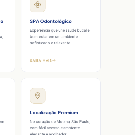
do
SPA Odontológico
Experiência que une saúde bucal e
a,
bem-estar em um ambiente
sofisticado e relaxante.
SAIBA MAIS
Localização Premium
com
No coração de Moema, São Paulo,
com fácil acesso e ambiente
elegante e acolhedor.