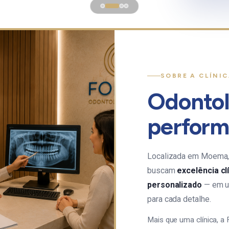
SOBRE A CLÍNI
Odontol
perfor
Localizada em Moema, 
buscam
excelência cl
personalizado
— em u
para cada detalhe.
Mais que uma clínica, a