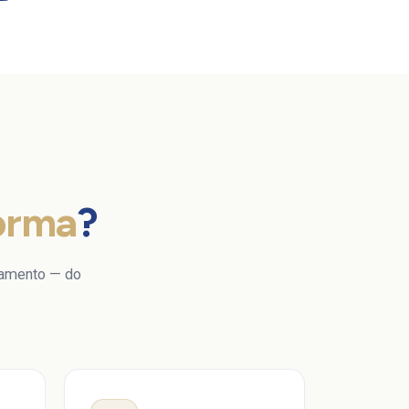
Forma
?
atamento — do