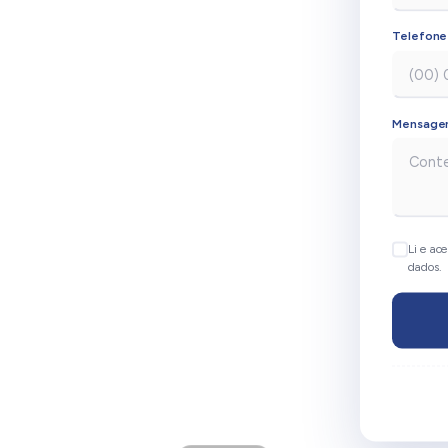
Telefon
Mensag
Li e ace
dados.