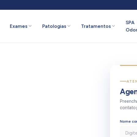
SPA
Exames
Patologias
Tratamentos
Odon
ATE
Agen
Preencha
contato 
Nome co