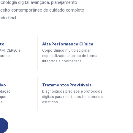
ecnologia digital avançada, planejamento
conceito contemporâneo de cuidado completo —
do final.
eto
Alta Performance Clínica
CAM, CEREC e
Corpo clínico multidisciplinar
orriso
especializado, atuando de forma
integrada e coordenada.
ivo
Tratamentos Previsíveis
edação
Diagnósticos precisos e protocolos
 que
digitais para resultados funcionais e
ia.
estéticos.