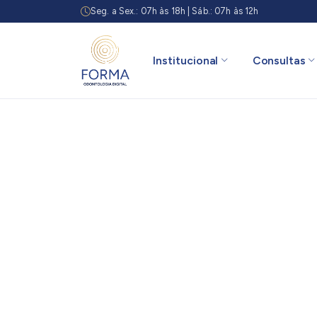
Seg. a Sex.: 07h às 18h | Sáb.: 07h às 12h
Institucional
Consultas
CONSULTAS
ODONTOLÓGICAS
· MOEMA, SP
Cuidado
que
começa
no