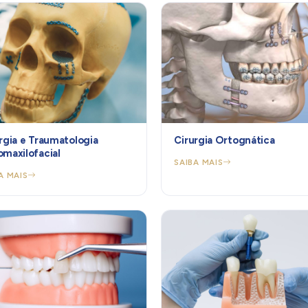
rgia e Traumatologia
Cirurgia Ortognática
maxilofacial
SAIBA MAIS
A MAIS