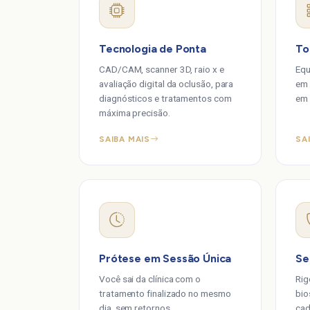
Tecnologia de Ponta
To
CAD/CAM, scanner 3D, raio x e
Equ
avaliação digital da oclusão, para
em 
diagnósticos e tratamentos com
em 
máxima precisão.
SAIBA MAIS
SA
Prótese em Sessão Única
Se
Você sai da clínica com o
Rig
tratamento finalizado no mesmo
bio
dia, sem retornos.
cad