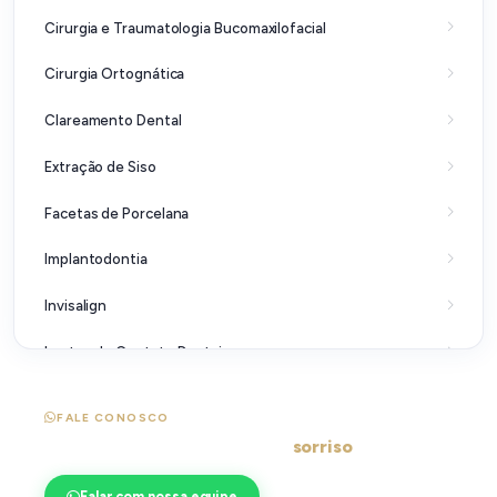
Cirurgia e Traumatologia Bucomaxilofacial
Cirurgia Ortognática
Clareamento Dental
Extração de Siso
Facetas de Porcelana
Implantodontia
Invisalign
Lentes de Contato Dentais
Ortopedia Funcional dos Maxilares (OFM)
FALE CONOSCO
Pronto para transformar seu
sorriso
?
Plástica Gengival
Prótese de Porcelana
Falar com nossa equipe