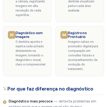
a câmera, registrando
dentista visualizam
imagens em alta
juntos cada área
resolução de cada
avaliada.
superfície.
Diagnóstico com
Registro no
03
04
Imagens
Prontuário
O dentista aponta e
Imagens salvas no
explica cada achado
prontuário digital para
diretamente na
comparação em
imagem, tornando o
consultas futuras e
diagnóstico visual,
acompanhamento da
claro e compreensível.
evolução do
tratamento.
Por que faz diferença no diagnóstico
Diagnóstico mais precoce
— detecta problemas em
estágio inicial que o exame visual não alcança