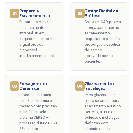
Preparo e
Design Digital da
01
02
Escaneamento
Prótese
Preparo do dente e
Software CAD projeta
escaneamento
a peça com base no
intraoral 3D em
escaneamento,
segundos — modelo
respeitando oclusão,
digital preciso
proporção e estética
disponível
do sorriso —
imediatamente na tela.
aprovado com o
paciente.
Fresagem em
Glazeamento e
03
04
Cerâmica
Instalação
Bloco de cerâmica
Peça glazeada em
e.max ou zircônia é
forno cerâmico para
fresado com precisão
acabamento estético
milimétrica pelo
perfeito, ajuste da
sistema CEREC —
oclusão e instalação
processo dura de 15 a
definitiva com
25 minutos.
cimento de alta