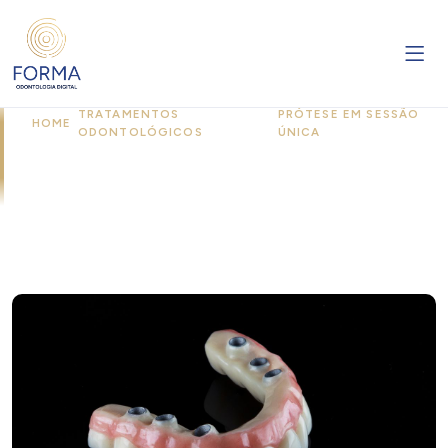
TRATAMENTOS
PRÓTESE EM SESSÃO
HOME
/
/
ODONTOLÓGICOS
ÚNICA
Prótese em Sessão Única