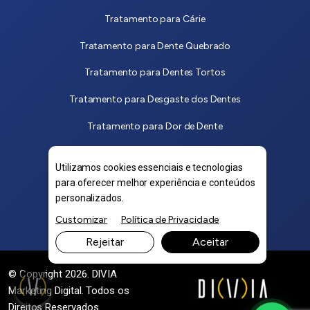
Tratamento para Cárie
Tratamento para Dente Quebrado
Tratamento para Dentes Tortos
Tratamento para Desgaste dos Dentes
Tratamento para Dor de Dente
Tratamento para Dor na Mandíbula
Utilizamos cookies essenciais e tecnologias
Tratamento para Mau Hálito
para oferecer melhor experiência e conteúdos
personalizados.
Tratamento para Sangramento na Gengiva
Customizar
Política de Privacidade
Tratamento para Tártaro no Dente
Rejeitar
Aceitar
© Copyright 2026. DIVIA
Marketing Digital
. Todos os
Direitos Reservados