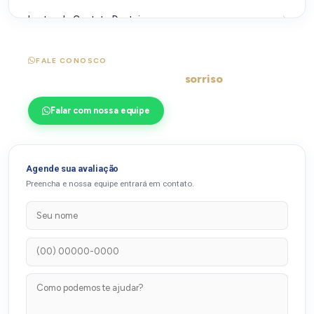
Lentes de Contato Dentais
Ortopedia Funcional dos Maxilares (OFM)
FALE CONOSCO
Pronto para transformar seu
sorriso
?
Plástica Gengival
Prótese de Porcelana
Falar com nossa equipe
Prótese Dental
Prótese em Sessão Única
Agende sua avaliação
Preencha e nossa equipe entrará em contato.
Protetores Bucais Esportivos
Reabilitação Oral
Retratamento de Canal
Sensibilidade dental
SureSmile