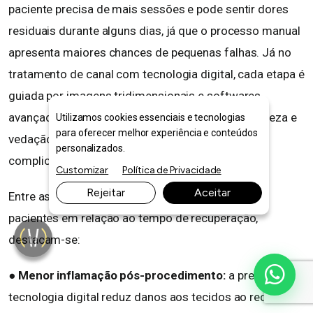
paciente precisa de mais sessões e pode sentir dores
residuais durante alguns dias, já que o processo manual
apresenta maiores chances de pequenas falhas. Já no
tratamento de canal com tecnologia digital, cada etapa é
guiada por imagens tridimensionais e softwares
avançados, que permitem maior eficiência na limpeza e
Utilizamos cookies essenciais e tecnologias
para oferecer melhor experiência e conteúdos
vedação dos canais. Isso diminui riscos de
personalizados.
complicações e retratamentos.
Customizar
Política de Privacidade
Rejeitar
Aceitar
Entre as principais diferenças percebidas pelos
pacientes em relação ao tempo de recuperação,
destacam-se:
● Menor inflamação pós-procedimento:
a precisão da
tecnologia digital reduz danos aos tecidos ao redor.